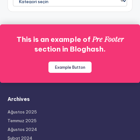
Pre Footer
This is an example of
section in Bloghash.
Example Button
Archives
Ağustos 2025
Temmuz 2025
Ağustos 2024
Şubat 2024