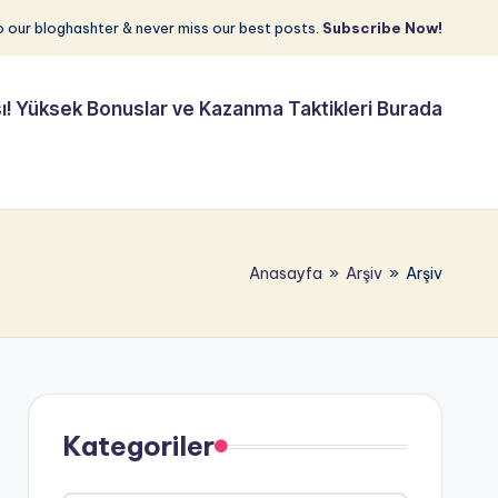
 our bloghashter & never miss our best posts.
Subscribe Now!
sı! Yüksek Bonuslar ve Kazanma Taktikleri Burada
Anasayfa
»
Arşiv
»
Arşiv
Kategoriler