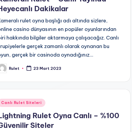
Heyecanlı Dakikalar
Kameralı rulet oyna başlığı adı altında sizlere,
online casino dünyasının en popüler oyunlarından
biri hakkında bilgiler aktarmaya çalışacağız. Canlı
krupiyelerle gerçek zamanlı olarak oynanan bu
oyun, gerçek bir casinoda oynadığınız…
Rulet
23 Mart 2023
osted
y
Posted
Canlı Rulet Siteleri
n
Lightning Rulet Oyna Canlı – %100
Güvenilir Siteler