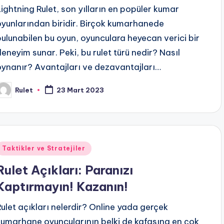
Lightning Rulet, son yılların en popüler kumar
oyunlarından biridir. Birçok kumarhanede
bulunabilen bu oyun, oyunculara heyecan verici bir
deneyim sunar. Peki, bu rulet türü nedir? Nasıl
oynanır? Avantajları ve dezavantajları…
Rulet
23 Mart 2023
osted
y
Posted
Taktikler ve Stratejiler
n
Rulet Açıkları: Paranızı
Kaptırmayın! Kazanın!
Rulet açıkları nelerdir? Online yada gerçek
kumarhane oyuncularının belki de kafasına en çok