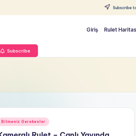
Subscribe to
Giriş
Rulet Harita
Subscribe
Posted
Bilmeniz Gerekenler
n
Kameralı Rulet – Canlı Yayında