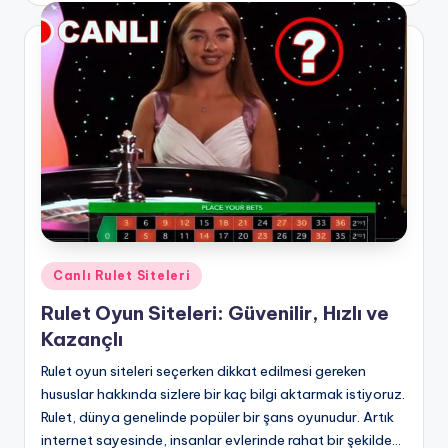
Posted
Canlı Rulet Siteleri
in
Rulet Oyun Siteleri: Güvenilir, Hızlı ve
Kazançlı
Rulet oyun siteleri seçerken dikkat edilmesi gereken
hususlar hakkında sizlere bir kaç bilgi aktarmak istiyoruz.
Rulet, dünya genelinde popüler bir şans oyunudur. Artık
internet sayesinde, insanlar evlerinde rahat bir şekilde…