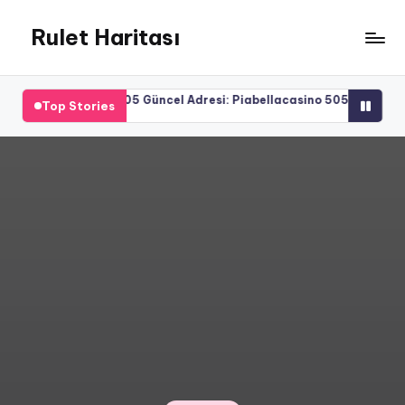
Rulet Haritası
Skip
to
Rulet
content
hakkında
Piabellacasino505 Güncel Adresi: Piabellacasino 505 Giriş Linki
Top Stories
bilmeniz
27 Ağustos 2025
gereken
her
şey
burada!
Kazanma
yöntemleri,
algoritmalar,
stratejiler
ve
çok
daha
fazlası!