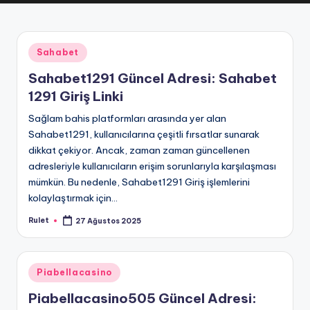
Posted
Sahabet
in
Sahabet1291 Güncel Adresi: Sahabet
1291 Giriş Linki
Sağlam bahis platformları arasında yer alan
Sahabet1291, kullanıcılarına çeşitli fırsatlar sunarak
dikkat çekiyor. Ancak, zaman zaman güncellenen
adresleriyle kullanıcıların erişim sorunlarıyla karşılaşması
mümkün. Bu nedenle, Sahabet1291 Giriş işlemlerini
kolaylaştırmak için…
Rulet
27 Ağustos 2025
Posted
by
Posted
Piabellacasino
in
Piabellacasino505 Güncel Adresi: