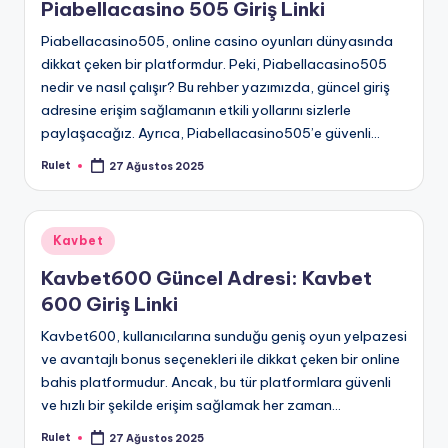
Piabellacasino 505 Giriş Linki
Piabellacasino505, online casino oyunları dünyasında
dikkat çeken bir platformdur. Peki, Piabellacasino505
nedir ve nasıl çalışır? Bu rehber yazımızda, güncel giriş
adresine erişim sağlamanın etkili yollarını sizlerle
paylaşacağız. Ayrıca, Piabellacasino505’e güvenli…
Rulet
27 Ağustos 2025
Posted
by
Posted
Kavbet
in
Kavbet600 Güncel Adresi: Kavbet
600 Giriş Linki
Kavbet600, kullanıcılarına sunduğu geniş oyun yelpazesi
ve avantajlı bonus seçenekleri ile dikkat çeken bir online
bahis platformudur. Ancak, bu tür platformlara güvenli
ve hızlı bir şekilde erişim sağlamak her zaman…
Rulet
27 Ağustos 2025
Posted