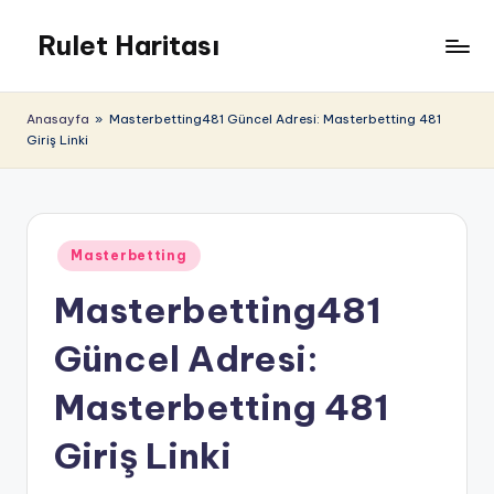
Rulet Haritası
Skip
to
Rulet
content
hakkında
Anasayfa
»
Masterbetting481 Güncel Adresi: Masterbetting 481
bilmeniz
Giriş Linki
gereken
her
şey
burada!
Posted
Masterbetting
Kazanma
in
yöntemleri,
Masterbetting481
algoritmalar,
stratejiler
Güncel Adresi:
ve
çok
Masterbetting 481
daha
fazlası!
Giriş Linki