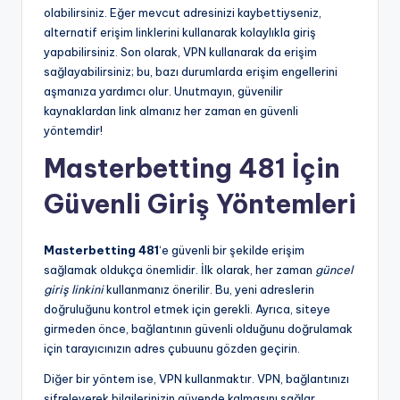
olabilirsiniz. Eğer mevcut adresinizi kaybettiyseniz,
alternatif erişim linklerini kullanarak kolaylıkla giriş
yapabilirsiniz. Son olarak, VPN kullanarak da erişim
sağlayabilirsiniz; bu, bazı durumlarda erişim engellerini
aşmanıza yardımcı olur. Unutmayın, güvenilir
kaynaklardan link almanız her zaman en güvenli
yöntemdir!
Masterbetting 481 İçin
Güvenli Giriş Yöntemleri
Masterbetting 481
‘e güvenli bir şekilde erişim
sağlamak oldukça önemlidir. İlk olarak, her zaman
güncel
giriş linkini
kullanmanız önerilir. Bu, yeni adreslerin
doğruluğunu kontrol etmek için gerekli. Ayrıca, siteye
girmeden önce, bağlantının güvenli olduğunu doğrulamak
için tarayıcınızın adres çubuunu gözden geçirin.
Diğer bir yöntem ise, VPN kullanmaktır. VPN, bağlantınızı
şifreleyerek bilgilerinizin güvende kalmasını sağlar.