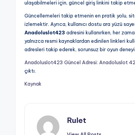
ulaşabilmeleri için, güncel giriş linkini takip etm
Güncellemeleri takip etmenin en pratik yolu, si
izlemektir. Ayrıca, kullanıcı dostu ara yüzü sayes
Anadoluslot423
adresini kullanırken, her zama
yalnızca resmi kaynaklardan edinilen linkleri ku
adresleri takip ederek, sorunsuz bir oyun deneyim
Anadoluslot423 Güncel Adresi: Anadoluslot 423
çıktı.
Kaynak
Rulet
View All Posts