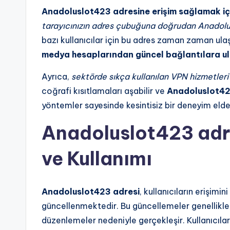
Anadoluslot423 adresine erişim sağlamak iç
tarayıcınızın adres çubuğuna doğrudan Anadolusl
bazı kullanıcılar için bu adres zaman zaman ula
medya hesaplarından güncel bağlantılara 
Ayrıca,
sektörde sıkça kullanılan VPN hizmetleri
coğrafi kısıtlamaları aşabilir ve
Anadoluslot423
yöntemler sayesinde kesintisiz bir deneyim elde 
Anadoluslot423 adr
ve Kullanımı
Anadoluslot423 adresi
, kullanıcıların erişi
güncellenmektedir. Bu güncellemeler genellikle,
düzenlemeler nedeniyle gerçekleşir. Kullanıcıla