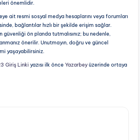
eleri önemlidir.
teye ait resmi sosyal medya hesaplarını veya forumları
inde, bağlantılar hızlı bir şekilde erişim sağlar.
n güvenliği ön planda tutmalısınız; bu nedenle,
llanmanız önerilir. Unutmayın, doğru ve güncel
i yaşayabilirsiniz.
 Giriş Linki
yazısı ilk önce
Yazarbey
üzerinde ortaya