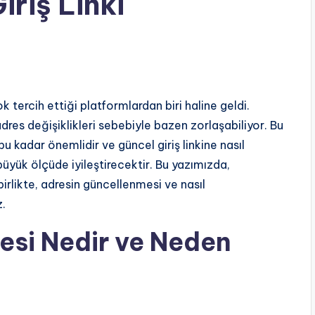
riş Linki
 tercih ettiği platformlardan biri haline geldi.
dres değişiklikleri sebebiyle bazen zorlaşabiliyor. Bu
u kadar önemlidir ve güncel giriş linkine nasıl
büyük ölçüde iyileştirecektir. Bu yazımızda,
irlikte, adresin güncellenmesi ve nasıl
z.
esi Nedir ve Neden