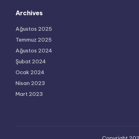
Archives
Ağustos 2025
Temmuz 2025
Ağustos 2024
Şubat 2024
Ocak 2024
Nisan 2023
Mart 2023
Copyright 20