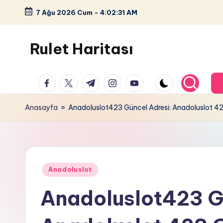
7 Ağu 2026 Cum
-
4:02:31 AM
Skip
to
Rulet Haritası
content
Rulet
facebook.com
twitter.com
t.me
instagram.com
youtube.com
hakkında
bilmeniz
Anasayfa
»
Anadoluslot423 Güncel Adresi: Anadoluslot 423 
gereken
her
şey
burada!
Posted
Kazanma
Anadoluslot
in
yöntemleri,
Anadoluslot423 G
algoritmalar,
stratejiler