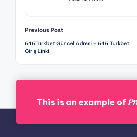
Post
Previous Post
646Turkbet Güncel Adresi – 646 Turkbet
navigation
Giriş Linki
Pr
This is an example of