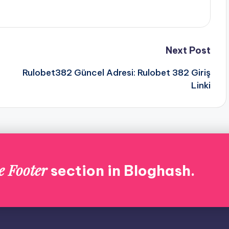
Next Post
Rulobet382 Güncel Adresi: Rulobet 382 Giriş
Linki
e Footer
section in Bloghash.