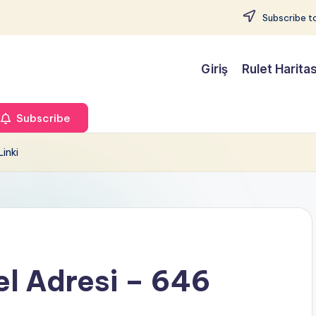
Subscribe to
Giriş
Rulet Harita
Subscribe
inki
l Adresi – 646