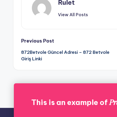
Rulet
View All Posts
Post
Previous Post
872Betvole Güncel Adresi – 872 Betvole
navigation
Giriş Linki
Pr
This is an example of