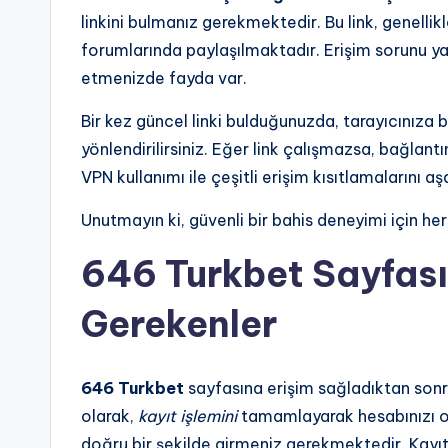
linkini bulmanız gerekmektedir. Bu link, genell
forumlarında paylaşılmaktadır. Erişim sorunu ya
etmenizde fayda var.
Bir kez güncel linki bulduğunuzda, tarayıcınıza 
yönlendirilirsiniz. Eğer link çalışmazsa, bağlan
VPN kullanımı ile çeşitli erişim kısıtlamalarını a
Unutmayın ki, güvenli bir bahis deneyimi için he
646 Turkbet Sayfas
Gerekenler
646 Turkbet
sayfasına erişim sağladıktan sonra
olarak,
kayıt işlemini
tamamlayarak hesabınızı oluş
doğru bir şekilde girmeniz gerekmektedir. Kayı