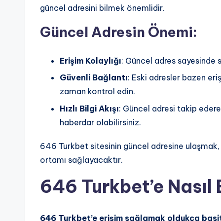
güncel adresini bilmek önemlidir.
Güncel Adresin Önemi:
Erişim Kolaylığı
: Güncel adres sayesinde si
Güvenli Bağlantı
: Eski adresler bazen eri
zaman kontrol edin.
Hızlı Bilgi Akışı
: Güncel adresi takip ede
haberdar olabilirsiniz.
646 Turkbet sitesinin güncel adresine ulaşmak, 
ortamı sağlayacaktır.
646 Turkbet’e Nasıl 
646 Turkbet’e erişim sağlamak oldukça basit