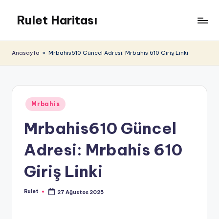
Rulet Haritası
Skip
to
Rulet
content
hakkında
Anasayfa
»
Mrbahis610 Güncel Adresi: Mrbahis 610 Giriş Linki
bilmeniz
gereken
her
şey
burada!
Posted
Mrbahis
in
Kazanma
Mrbahis610 Güncel
yöntemleri,
algoritmalar,
Adresi: Mrbahis 610
stratejiler
ve
Giriş Linki
çok
daha
fazlası!
Rulet
27 Ağustos 2025
Posted
by