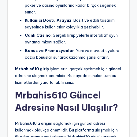
poker ve casino oyunlarına kadar birçok seçenek
sunar.
Kullanıcı Dostu Arayüz
: Basit ve etkili tasarımı
sayesinde kullanıcılar kolaylıkla gezinebilir.
Canlı Casino
: Gerçek krupiyelerle interaktif oyun
oynama imkanı sağlar.
Bonus ve Promosyonlar
: Yeni ve mevcut üyelere
cazip bonuslar sunarak kazanma şansı artırır.
Mrbahis610 giriş
işlemlerini gerçekleştirmek için güncel
adresine ulaşmak önemlidir. Bu sayede sunulan tüm bu
hizmetlerden yararlanabilirsiniz.
Mrbahis610 Güncel
Adresine Nasıl Ulaşılır?
Mrbahis610’a erişim sağlamak için güncel adresi
kullanmak oldukça önemlidir. Bu platforma ulaşmak için
ilk adım, arama motorlarına “Mrbahis610 giriş” yazarak