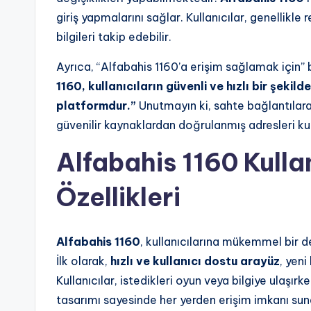
giriş yapmalarını sağlar. Kullanıcılar, genellik
bilgileri takip edebilir.
Ayrıca, “Alfabahis 1160’a erişim sağlamak için”
1160, kullanıcıların güvenli ve hızlı bir şekil
platformdur.”
Unutmayın ki, sahte bağlantılara 
güvenilir kaynaklardan doğrulanmış adresleri kul
Alfabahis 1160 Kulla
Özellikleri
Alfabahis 1160
, kullanıcılarına mükemmel bir de
İlk olarak,
hızlı ve kullanıcı dostu arayüz
, yeni
Kullanıcılar, istedikleri oyun veya bilgiye ulaş
tasarımı sayesinde her yerden erişim imkanı sun