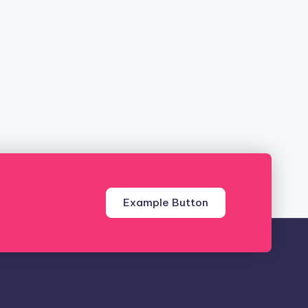
Example Button