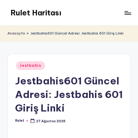
Rulet Haritası
Skip
to
Rulet
content
hakkında
Anasayfa
»
Jestbahis601 Güncel Adresi: Jestbahis 601 Giriş Linki
bilmeniz
gereken
her
şey
burada!
Posted
Jestbahis
in
Kazanma
Jestbahis601 Güncel
yöntemleri,
algoritmalar,
Adresi: Jestbahis 601
stratejiler
ve
Giriş Linki
çok
daha
fazlası!
Rulet
27 Ağustos 2025
Posted
by