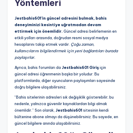
Yöntemleri
Jestbahis601’in güncel adresini bulmak, bahis
deneyiminizi kesintiye uğratmadan devam
ettirmek için önemlidir.
Güncel adresi belirlemenin en
etkili yolları arasında, doğrudan resmi sosyal medya
hesaplarını takip etmek vardır.
Çoğu zaman,
kullanıcılarını bilgilendirmek için yeni bağlantıları burada
paylaşırlar.
Ayrıca, bahis forumları da
Jestbahis601 Giriş
için
güncel adresi öğrenmenin başka bir yoludur. Bu
platformlarda, diğer oyuncuların paylaşımları sayesinde
doğru bilgilere ulaşabilirsiniz.
“Bahis sitelerinin adresleri sık değişiklik gösterebilir; bu
nedenle, yalnızca güvenilir kaynaklardan bilgi almak
önemlidir.” Son olarak,
Jestbahis601
sitesinin kendi
bültenine abone olmayı da düşünebilirsiniz. Bu sayede, en
güncel bilgilere anında ulaşabilirsiniz.