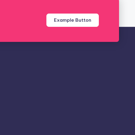
Example Button