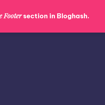
e Footer
section in Bloghash.