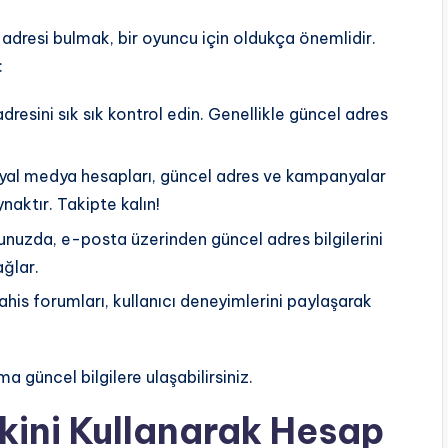
dresi bulmak, bir oyuncu için oldukça önemlidir.
:
resini sık sık kontrol edin. Genellikle güncel adres
syal medya hesapları, güncel adres ve kampanyalar
naktır. Takipte kalın!
nuzda, e-posta üzerinden güncel adres bilgilerini
ağlar.
bahis forumları, kullanıcı deneyimlerini paylaşarak
ma güncel bilgilere ulaşabilirsiniz.
kini Kullanarak Hesap