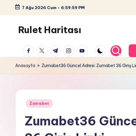
7 Ağu 2026 Cum
-
7:00:00 PM
Skip
to
Rulet Haritası
content
Rulet
facebook.com
twitter.com
t.me
instagram.com
youtube.com
hakkında
bilmeniz
Anasayfa
»
Zumabet36 Güncel Adresi: Zumabet 36 Giriş Li
gereken
her
şey
burada!
Posted
Kazanma
Zumabet
in
yöntemleri,
Zumabet36 Güncel
algoritmalar,
stratejiler