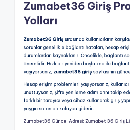
Zumabet36 Giriş Pr
Yolları
Zumabet36 Giriş
sırasında kullanıcıların karşıl
sorunlar genellikle bağlantı hataları, hesap eri
durumlardan kaynaklanır. Öncelikle, bağlantı sor
önemlidir. Hızlı bir yeniden başlatma ile bağlant
yaşıyorsanız,
zumabet36 giriş
sayfasının günce
Hesap erişim problemleri yaşıyorsanız, kullanıcı ad
unuttuysanız, şifre yenileme adımlarını takip eder
farklı bir tarayıcı veya cihaz kullanarak giriş y
yaygın sorunları kolayca giderir.
Zumabet36 Güncel Adresi: Zumabet 36 Giriş Li