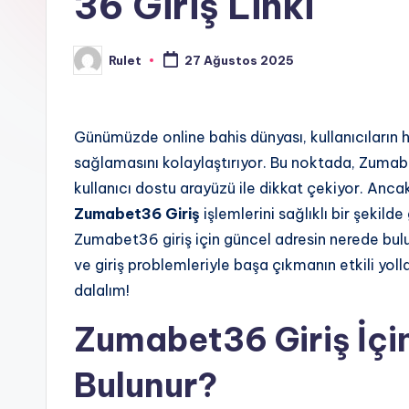
36 Giriş Linki
ve
çok
daha
Rulet
27 Ağustos 2025
Posted
by
fazlası!
Günümüzde online bahis dünyası, kullanıcıların
sağlamasını kolaylaştırıyor. Bu noktada, Zumab
kullanıcı dostu arayüzü ile dikkat çekiyor. Ancak,
Zumabet36 Giriş
işlemlerini sağlıklı bir şekild
Zumabet36 giriş için güncel adresin nerede bu
ve giriş problemleriyle başa çıkmanın etkili yol
dalalım!
Zumabet36 Giriş İçi
Bulunur?