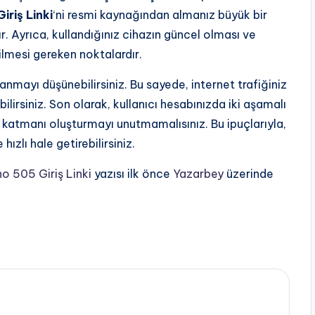
iriş Linki
‘ni resmi kaynağından almanız büyük bir
r. Ayrıca, kullandığınız cihazın güncel olması ve
ilmesi gereken noktalardır.
lanmayı düşünebilirsiniz. Bu sayede, internet trafiğiniz
ilirsiniz. Son olarak, kullanıcı hesabınızda iki aşamalı
k katmanı oluşturmayı unutmamalısınız. Bu ipuçlarıyla,
zlı hale getirebilirsiniz.
o 505 Giriş Linki
yazısı ilk önce
Yazarbey
üzerinde