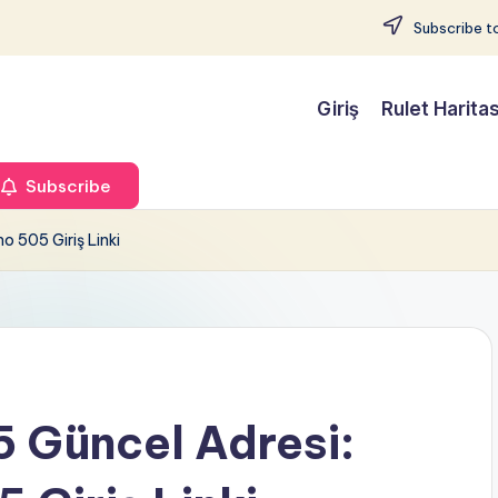
Subscribe to
Giriş
Rulet Harita
Subscribe
o 505 Giriş Linki
 Güncel Adresi: