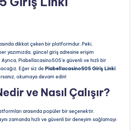
 Giriş Linki
sında dikkat çeken bir platformdur. Peki,
ber yazımızda, güncel giriş adresine erişim
. Ayrıca, Piabellacasino505’e güvenli ve hızlı bir
unacağız. Eğer siz de
Piabellacasino505 Giriş Linki
yorsanız, okumaya devam edin!
dir ve Nasıl Çalışır?
tformları arasında popüler bir seçenektir.
, aynı zamanda hızlı ve güvenli bir deneyim sağlamayı