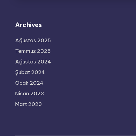
Archives
Ağustos 2025
Temmuz 2025
Ağustos 2024
Şubat 2024
Ocak 2024
Nisan 2023
Mart 2023