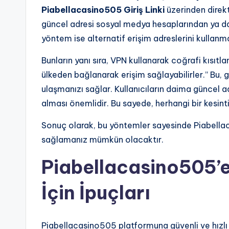
Piabellacasino505 Giriş Linki
üzerinden direkt
güncel adresi sosyal medya hesaplarından ya d
yöntem ise alternatif erişim adreslerini kullanma
Bunların yanı sıra, VPN kullanarak coğrafi kısıtlama
ülkeden bağlanarak erişim sağlayabilirler.” Bu,
ulaşmanızı sağlar. Kullanıcıların daima güncel a
alması önemlidir. Bu sayede, herhangi bir kesint
Sonuç olarak, bu yöntemler sayesinde Piabellaca
sağlamanız mümkün olacaktır.
Piabellacasino505’e 
İçin İpuçları
Piabellacasino505 platformuna güvenli ve hızlı 