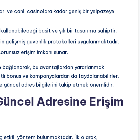
arı ve canlı casinolara kadar geniş bir yelpazeye
kullanabileceği basit ve şık bir tasarıma sahiptir.
 için gelişmiş güvenlik protokolleri uygulanmaktadır.
sorunsuz erişim imkanı sunar.
e bağlanarak, bu avantajlardan yararlanmak
tli bonus ve kampanyalardan da faydalanabilirler.
e güncel adres bilgilerini takip etmek önemlidir.
üncel Adresine Erişim
i
 etkili yöntem bulunmaktadır. İlk olarak,