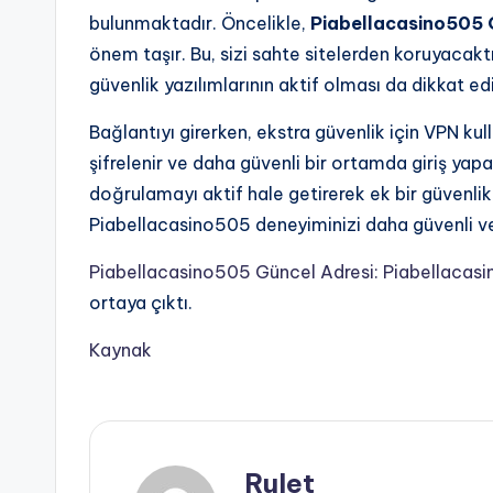
bulunmaktadır. Öncelikle,
Piabellacasino505 G
önem taşır. Bu, sizi sahte sitelerden koruyacaktı
güvenlik yazılımlarının aktif olması da dikkat ed
Bağlantıyı girerken, ekstra güvenlik için VPN kul
şifrelenir ve daha güvenli bir ortamda giriş yapab
doğrulamayı aktif hale getirerek ek bir güvenli
Piabellacasino505 deneyiminizi daha güvenli ve hı
Piabellacasino505 Güncel Adresi: Piabellacasin
ortaya çıktı.
Kaynak
Rulet