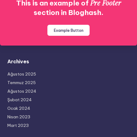
Pre Footer
This is an example of
section in Bloghash.
Example Button
Archives
Ağustos 2025
Temmuz 2025
Ağustos 2024
Şubat 2024
Ocak 2024
Nisan 2023
Mart 2023