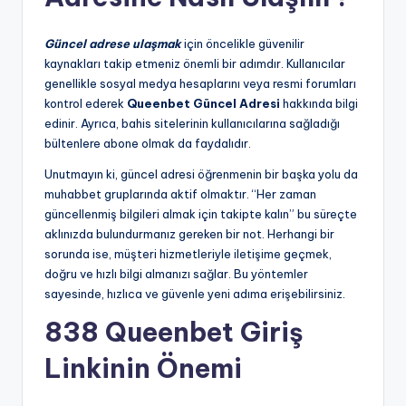
Güncel adrese ulaşmak
için öncelikle güvenilir
kaynakları takip etmeniz önemli bir adımdır. Kullanıcılar
genellikle sosyal medya hesaplarını veya resmi forumları
kontrol ederek
Queenbet Güncel Adresi
hakkında bilgi
edinir. Ayrıca, bahis sitelerinin kullanıcılarına sağladığı
bültenlere abone olmak da faydalıdır.
Unutmayın ki, güncel adresi öğrenmenin bir başka yolu da
muhabbet gruplarında aktif olmaktır. “Her zaman
güncellenmiş bilgileri almak için takipte kalın” bu süreçte
aklınızda bulundurmanız gereken bir not. Herhangi bir
sorunda ise, müşteri hizmetleriyle iletişime geçmek,
doğru ve hızlı bilgi almanızı sağlar. Bu yöntemler
sayesinde, hızlıca ve güvenle yeni adıma erişebilirsiniz.
838 Queenbet Giriş
Linkinin Önemi