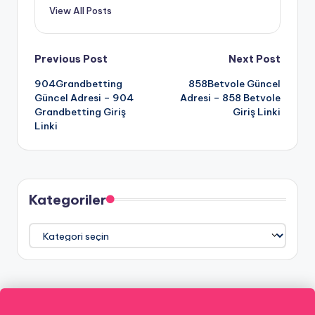
View All Posts
Post
Previous Post
Next Post
904Grandbetting
858Betvole Güncel
navigation
Güncel Adresi – 904
Adresi – 858 Betvole
Grandbetting Giriş
Giriş Linki
Linki
Kategoriler
Kategoriler