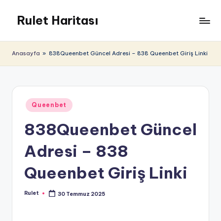
Rulet Haritası
Skip
to
Rulet
content
hakkında
Anasayfa
»
838Queenbet Güncel Adresi – 838 Queenbet Giriş Linki
bilmeniz
gereken
her
şey
burada!
Posted
Queenbet
in
Kazanma
838Queenbet Güncel
yöntemleri,
algoritmalar,
Adresi – 838
stratejiler
ve
Queenbet Giriş Linki
çok
daha
fazlası!
Rulet
30 Temmuz 2025
Posted
by