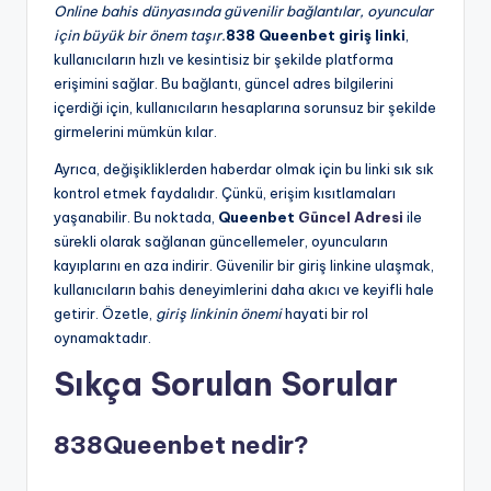
Online bahis dünyasında güvenilir bağlantılar, oyuncular
için büyük bir önem taşır.
838 Queenbet giriş linki
,
kullanıcıların hızlı ve kesintisiz bir şekilde platforma
erişimini sağlar. Bu bağlantı, güncel adres bilgilerini
içerdiği için, kullanıcıların hesaplarına sorunsuz bir şekilde
girmelerini mümkün kılar.
Ayrıca, değişikliklerden haberdar olmak için bu linki sık sık
kontrol etmek faydalıdır. Çünkü, erişim kısıtlamaları
yaşanabilir. Bu noktada,
Queenbet
Güncel Adresi
ile
sürekli olarak sağlanan güncellemeler, oyuncuların
kayıplarını en aza indirir. Güvenilir bir giriş linkine ulaşmak,
kullanıcıların bahis deneyimlerini daha akıcı ve keyifli hale
getirir. Özetle,
giriş linkinin önemi
hayati bir rol
oynamaktadır.
Sıkça Sorulan Sorular
838Queenbet nedir?