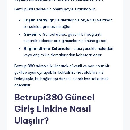
Betrupi380 adresinin önemi şöyle sıralanabilir:
Erişim Kolaylığı
: Kullanıcıların siteye hızlı ve rahat
bir şekilde girmesini sağlar.
Güvenlik
: Güncel adres, güvenli bir bağlantı
sunarak dolandırıcılık girişimlerinin önüne geçer.
Bilgilendirme
: Kullanıcıları, olası yasaklamalardan
veya erişim kısıtlamalarından haberdar eder.
Betrupi380 adresini kullanarak güvenli ve sorunsuz bir
şekilde oyun oynayabilir, kaliteli hizmet alabilirsiniz.
Dolayısıyla, bu bağlantıyı düzenli olarak kontrol etmek
önemlidir.
Betrupi380 Güncel
Giriş Linkine Nasıl
Ulaşılır?