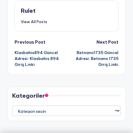
Rulet
View All Posts
Post
Previous Post
Next Post
Klasbahis894 Güncel
Betnano1735 Güncel
navigation
Adresi: Klasbahis 894
Adresi: Betnano 1735
Giriş Linki
Giriş Linki
Kategoriler
Kategoriler