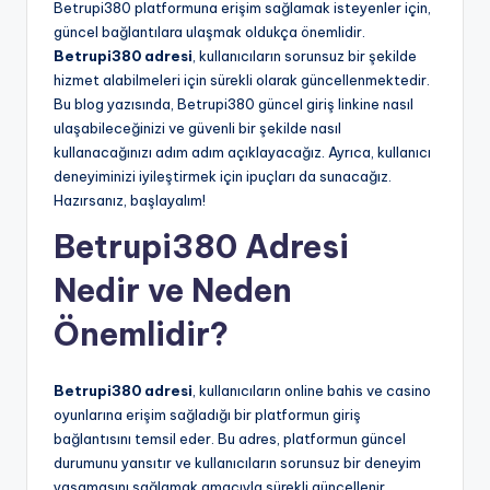
Betrupi380 platformuna erişim sağlamak isteyenler için,
güncel bağlantılara ulaşmak oldukça önemlidir.
Betrupi380 adresi
, kullanıcıların sorunsuz bir şekilde
hizmet alabilmeleri için sürekli olarak güncellenmektedir.
Bu blog yazısında, Betrupi380 güncel giriş linkine nasıl
ulaşabileceğinizi ve güvenli bir şekilde nasıl
kullanacağınızı adım adım açıklayacağız. Ayrıca, kullanıcı
deneyiminizi iyileştirmek için ipuçları da sunacağız.
Hazırsanız, başlayalım!
Betrupi380 Adresi
Nedir ve Neden
Önemlidir?
Betrupi380 adresi
, kullanıcıların online bahis ve casino
oyunlarına erişim sağladığı bir platformun giriş
bağlantısını temsil eder. Bu adres, platformun güncel
durumunu yansıtır ve kullanıcıların sorunsuz bir deneyim
yaşamasını sağlamak amacıyla sürekli güncellenir.