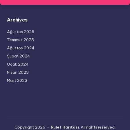
Archives
Ağustos 2025
Temmuz 2025
Ağustos 2024
Şubat 2024
Ocak 2024
Nisan 2023
Mart 2023
Copyright 2026 —
Rulet Haritası
. All rights reserved.