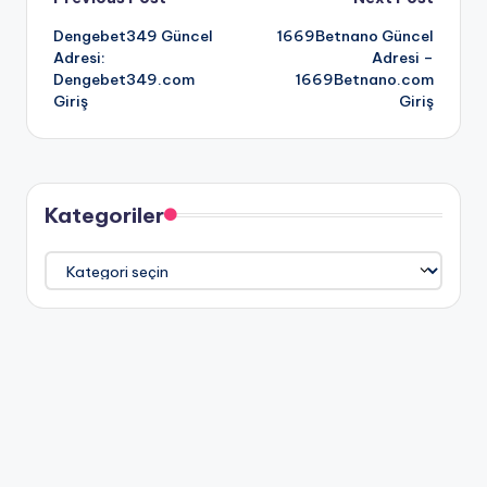
Post
Dengebet349 Güncel
1669Betnano Güncel
navigation
Adresi:
Adresi –
Dengebet349.com
1669Betnano.com
Giriş
Giriş
Kategoriler
Kategoriler