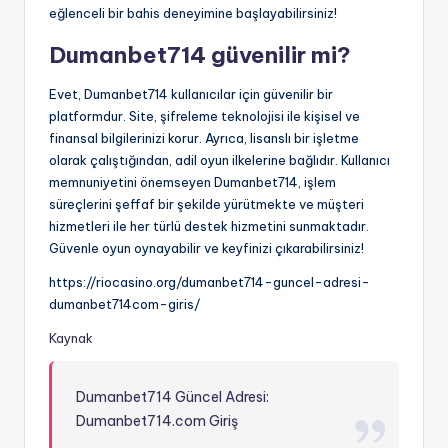
eğlenceli bir bahis deneyimine başlayabilirsiniz!
Dumanbet714 güvenilir mi?
Evet, Dumanbet714 kullanıcılar için güvenilir bir
platformdur. Site, şifreleme teknolojisi ile kişisel ve
finansal bilgilerinizi korur. Ayrıca, lisanslı bir işletme
olarak çalıştığından, adil oyun ilkelerine bağlıdır. Kullanıcı
memnuniyetini önemseyen Dumanbet714, işlem
süreçlerini şeffaf bir şekilde yürütmekte ve müşteri
hizmetleri ile her türlü destek hizmetini sunmaktadır.
Güvenle oyun oynayabilir ve keyfinizi çıkarabilirsiniz!
https://riocasino.org/dumanbet714-guncel-adresi-
dumanbet714com-giris/
Kaynak
Dumanbet714 Güncel Adresi:
Dumanbet714.com Giriş