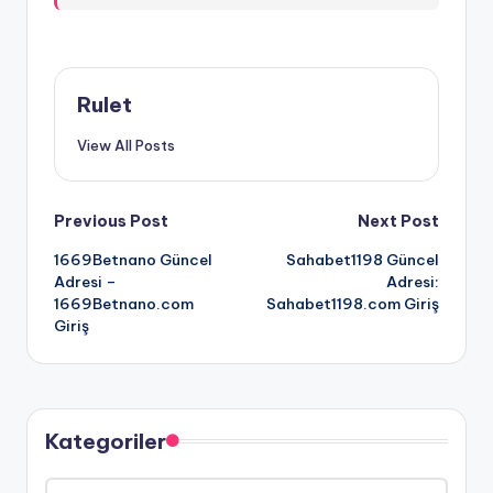
Rulet
View All Posts
Post
Previous Post
Next Post
1669Betnano Güncel
Sahabet1198 Güncel
navigation
Adresi –
Adresi:
1669Betnano.com
Sahabet1198.com Giriş
Giriş
Kategoriler
Kategoriler