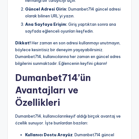
herhangi bir tarayıcıyı açın.
Güncel Adresi Girin:
Dumanbet714 güncel adresi
olarak bilinen URL’yi yazın.
Ana Sayfaya Erişim:
Giriş yaptıktan sonra ana
sayfada eğlenceli oyunları keşfedin.
Dikkat!
Her zaman en son adresi kullanmayı unutmayın,
böylece kesintisiz bir deneyim yaşayabilirsiniz.
Dumanbet714, kullanıcılarına her zaman en güncel adres
bilgilerini sunmaktadır. Eğlencenin keyfini çıkarın!
Dumanbet714’ün
Avantajları ve
Özellikleri
Dumanbet714, kullanıcılarınkeyif aldığı birçok avantaj ve
özellik sunuyor. İşte bunlardan bazıları:
Kullanıcı Dostu Arayüz
: Dumanbet714 güncel