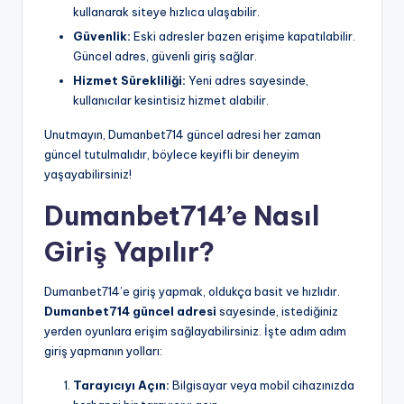
kullanarak siteye hızlıca ulaşabilir.
Güvenlik:
Eski adresler bazen erişime kapatılabilir.
Güncel adres, güvenli giriş sağlar.
Hizmet Sürekliliği:
Yeni adres sayesinde,
kullanıcılar kesintisiz hizmet alabilir.
Unutmayın, Dumanbet714 güncel adresi her zaman
güncel tutulmalıdır, böylece keyifli bir deneyim
yaşayabilirsiniz!
Dumanbet714’e Nasıl
Giriş Yapılır?
Dumanbet714’e giriş yapmak, oldukça basit ve hızlıdır.
Dumanbet714 güncel adresi
sayesinde, istediğiniz
yerden oyunlara erişim sağlayabilirsiniz. İşte adım adım
giriş yapmanın yolları:
Tarayıcıyı Açın:
Bilgisayar veya mobil cihazınızda