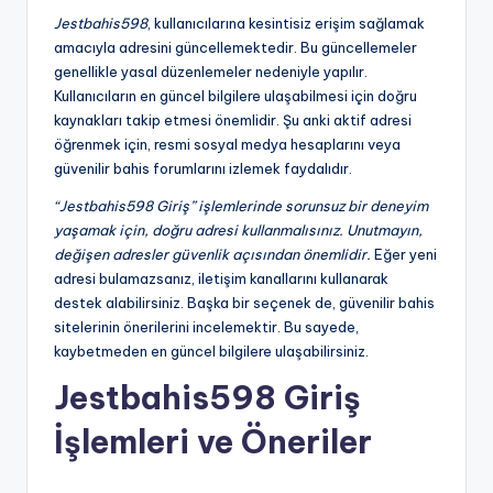
Jestbahis598
, kullanıcılarına kesintisiz erişim sağlamak
amacıyla adresini güncellemektedir. Bu güncellemeler
genellikle yasal düzenlemeler nedeniyle yapılır.
Kullanıcıların en güncel bilgilere ulaşabilmesi için doğru
kaynakları takip etmesi önemlidir. Şu anki aktif adresi
öğrenmek için, resmi sosyal medya hesaplarını veya
güvenilir bahis forumlarını izlemek faydalıdır.
“Jestbahis598 Giriş” işlemlerinde sorunsuz bir deneyim
yaşamak için, doğru adresi kullanmalısınız. Unutmayın,
değişen adresler güvenlik açısından önemlidir.
Eğer yeni
adresi bulamazsanız, iletişim kanallarını kullanarak
destek alabilirsiniz. Başka bir seçenek de, güvenilir bahis
sitelerinin önerilerini incelemektir. Bu sayede,
kaybetmeden en güncel bilgilere ulaşabilirsiniz.
Jestbahis598 Giriş
İşlemleri ve Öneriler