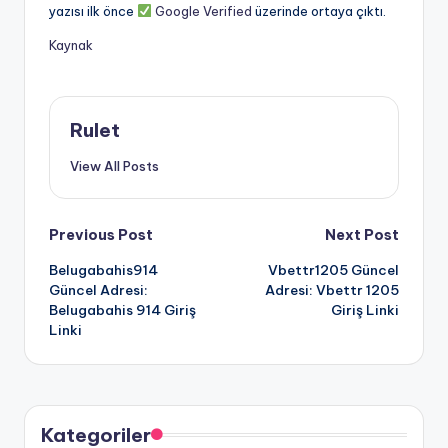
yazısı ilk önce
Google Verified
üzerinde ortaya çıktı.
Kaynak
Rulet
View All Posts
Post
Previous Post
Next Post
Belugabahis914
Vbettr1205 Güncel
navigation
Güncel Adresi:
Adresi: Vbettr 1205
Belugabahis 914 Giriş
Giriş Linki
Linki
Kategoriler