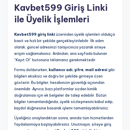
Kavbet599 Giriş Linki
ile Üyelik İşlemleri
Kavbet599 giriş linki
üzerinden üyelik işlemleri oldukça
basit ve hızlı bir şekilde gerçekleştirilebilir. İlk adım
olarak, güncel adresinizi tarayıcınıza yazarak siteye
erişim sağlamalısınız. Ardından, ana sayfada bulunan
“Kayıt Ol” butonuna tıklamanız gerekmektedir.
Formu doldururken,
kullanıcı adı
,
şifre
,
mail adresi
gibi
bilgileri eksiksiz ve doğru bir şekilde girmeye özen
gösterin. Bu bilgiler, hesabınızın güvenliği açısından
önemlidir. Ayrıca, bazı platformlar sizden kimlik
doğrulaması için ek belgeler de talep edebilir. Bütün
bilgiler tamamlandığında, üyelik sözleşmesini kabul edip,
kaydol düğmesine basarak işlemi tamamlayabilirsiniz.
Üyeliğiniz onaylandıktan sonra, anında tüm hizmetlerden
faydalanmaya başlayabilirsiniz. Unutmayın, siteye giriş