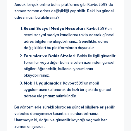
Ancak, birçok online bahis platformu gibi Kavbet599 da
zaman zaman adres değişikliği yapabilir. Peki, bu güncel
adresi nasıl bulabilirsiniz?
Resmi Sosyal Medya Hesapları
: Kavbet599’un
resmi sosyal medya kanallarını takip ederek güncel
adres bilgilerine ulaşabilirsiniz. Genellikle, adres
değişiklikleri bu platformlarda duyurulur.
Forumlar ve Bahis Siteleri
: Bahis ile ilgili güvenilir
forumlar veya diğer bahis siteleri üzerinden güncel
bilgileri öğrenebilir, kullanıcı yorumlarını
okuyabilirsiniz.
Mobil Uygulamalar
: Kavbet599’un mobil
uygulamasını kullanarak da hızlı bir şekilde güncel
adrese ulaşmanız mümkündür.
Bu yöntemlerle sürekli olarak en güncel bilgilere erişebilir
ve bahis deneyiminizi kesintisiz sürdürebilirsiniz.
Unutmayın ki, doğru ve güvenilir kaynağı seçmek her
zaman en iyisidir.