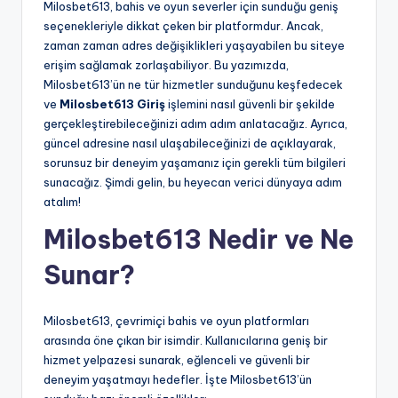
Milosbet613, bahis ve oyun severler için sunduğu geniş
seçenekleriyle dikkat çeken bir platformdur. Ancak,
zaman zaman adres değişiklikleri yaşayabilen bu siteye
erişim sağlamak zorlaşabiliyor. Bu yazımızda,
Milosbet613’ün ne tür hizmetler sunduğunu keşfedecek
ve
Milosbet613 Giriş
işlemini nasıl güvenli bir şekilde
gerçekleştirebileceğinizi adım adım anlatacağız. Ayrıca,
güncel adresine nasıl ulaşabileceğinizi de açıklayarak,
sorunsuz bir deneyim yaşamanız için gerekli tüm bilgileri
sunacağız. Şimdi gelin, bu heyecan verici dünyaya adım
atalım!
Milosbet613 Nedir ve Ne
Sunar?
Milosbet613, çevrimiçi bahis ve oyun platformları
arasında öne çıkan bir isimdir. Kullanıcılarına geniş bir
hizmet yelpazesi sunarak, eğlenceli ve güvenli bir
deneyim yaşatmayı hedefler. İşte Milosbet613’ün