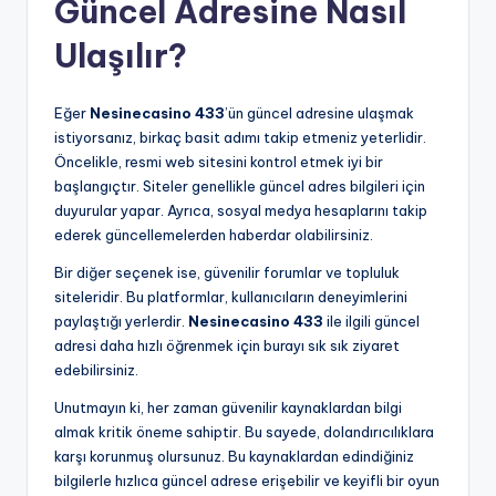
Güncel Adresine Nasıl
Ulaşılır?
Eğer
Nesinecasino 433
’ün güncel adresine ulaşmak
istiyorsanız, birkaç basit adımı takip etmeniz yeterlidir.
Öncelikle, resmi web sitesini kontrol etmek iyi bir
başlangıçtır. Siteler genellikle güncel adres bilgileri için
duyurular yapar. Ayrıca, sosyal medya hesaplarını takip
ederek güncellemelerden haberdar olabilirsiniz.
Bir diğer seçenek ise, güvenilir forumlar ve topluluk
siteleridir. Bu platformlar, kullanıcıların deneyimlerini
paylaştığı yerlerdir.
Nesinecasino 433
ile ilgili güncel
adresi daha hızlı öğrenmek için burayı sık sık ziyaret
edebilirsiniz.
Unutmayın ki, her zaman güvenilir kaynaklardan bilgi
almak kritik öneme sahiptir. Bu sayede, dolandırıcılıklara
karşı korunmuş olursunuz. Bu kaynaklardan edindiğiniz
bilgilerle hızlıca güncel adrese erişebilir ve keyifli bir oyun