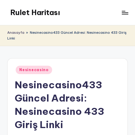
Rulet Haritası
Skip
to
Rulet
content
hakkında
Anasayfa
»
Nesinecasino433 Güncel Adresi: Nesinecasino 433 Giriş
bilmeniz
Linki
gereken
her
şey
burada!
Posted
Nesinecasino
Kazanma
in
yöntemleri,
Nesinecasino433
algoritmalar,
stratejiler
Güncel Adresi:
ve
çok
Nesinecasino 433
daha
fazlası!
Giriş Linki