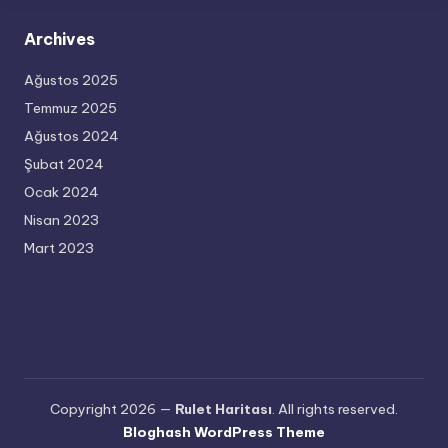
Archives
Ağustos 2025
Temmuz 2025
Ağustos 2024
Şubat 2024
Ocak 2024
Nisan 2023
Mart 2023
Copyright 2026 —
Rulet Haritası
. All rights reserved.
Bloghash WordPress Theme