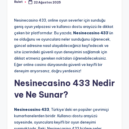
Rulet
22 Ağustos 2025
Posted
by
Nesinecasino 433, online oyun severler için sunduğu
geniş oyun yelpazesi ve kullanıcı dostu arayüzü ile dikkat
çeken bir platformdur. Bu yazıda,
Nesinecasino 433
‘ün
ne olduğunu ve oyunculara neler sunduğunu öğrenecek,
güncel adresine nasıl ulaşabileceğinizi keşfedecek ve
site üzerindeki güvenli oyun deneyimini sağlamak için
dikkat etmeniz gereken noktaları öğrenebileceksiniz.
Eğer online casino dünyasında güvenli ve keyifli bir
deneyim arıyorsanız, doğru yerdesiniz!
Nesinecasino 433 Nedir
ve Ne Sunar?
Nesinecasino 433
, Türkiye’deki en popüler çevrimiçi
kumarhanelerden biridir. Kullanıcı dostu arayüzü
sayesinde, oyunculara keyifli bir oyun deneyimi
sunmaktadır. Peki, Nesinecasino 433 bizlere neler