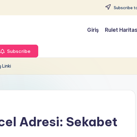
Subscribe to
Giriş
Rulet Harita
Subscribe
 Linki
el Adresi: Sekabet