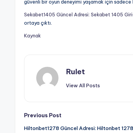
güvenli bir oyun deneyimi yaşamak için sadece 
Sekabet1405 Güncel Adresi: Sekabet 1405 Giriş
ortaya çıktı.
Kaynak
Rulet
View All Posts
Post
Previous Post
Hiltonbet1278 Güncel Adresi: Hiltonbet 127
navigation