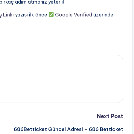
birkaç adım atmanız yeterli!
 Linki
yazısı ilk önce
Google Verified
üzerinde
Next Post
8
686Betticket Güncel Adresi – 686 Betticket