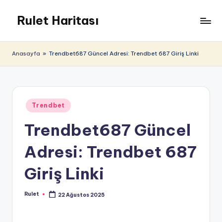
Rulet Haritası
Skip
to
Rulet
content
hakkında
Anasayfa
»
Trendbet687 Güncel Adresi: Trendbet 687 Giriş Linki
bilmeniz
gereken
her
şey
burada!
Posted
Trendbet
in
Kazanma
Trendbet687 Güncel
yöntemleri,
algoritmalar,
Adresi: Trendbet 687
stratejiler
ve
Giriş Linki
çok
daha
fazlası!
Rulet
22 Ağustos 2025
Posted
by