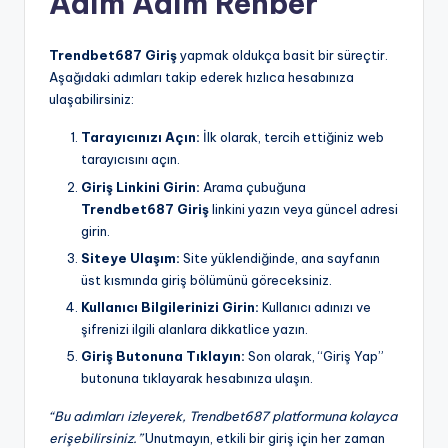
Adım Adım Rehber
Trendbet687 Giriş
yapmak oldukça basit bir süreçtir.
Aşağıdaki adımları takip ederek hızlıca hesabınıza
ulaşabilirsiniz:
Tarayıcınızı Açın:
İlk olarak, tercih ettiğiniz web
tarayıcısını açın.
Giriş Linkini Girin:
Arama çubuğuna
Trendbet687 Giriş
linkini yazın veya güncel adresi
girin.
Siteye Ulaşım:
Site yüklendiğinde, ana sayfanın
üst kısmında giriş bölümünü göreceksiniz.
Kullanıcı Bilgilerinizi Girin:
Kullanıcı adınızı ve
şifrenizi ilgili alanlara dikkatlice yazın.
Giriş Butonuna Tıklayın:
Son olarak, “Giriş Yap”
butonuna tıklayarak hesabınıza ulaşın.
“Bu adımları izleyerek, Trendbet687 platformuna kolayca
erişebilirsiniz.”
Unutmayın, etkili bir giriş için her zaman