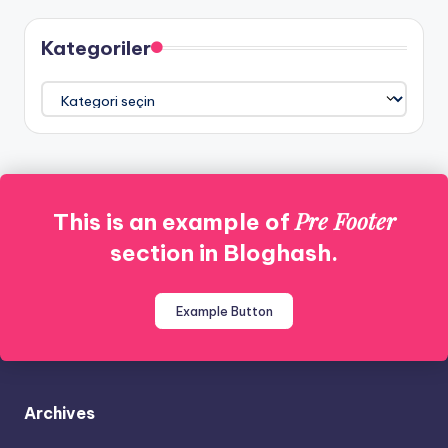
Kategoriler
Kategoriler
Pre Footer
This is an example of
section in Bloghash.
Example Button
Archives