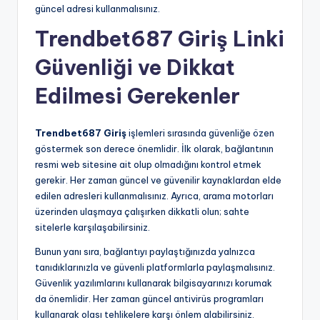
güncel adresi kullanmalısınız.
Trendbet687 Giriş Linki
Güvenliği ve Dikkat
Edilmesi Gerekenler
Trendbet687 Giriş
işlemleri sırasında güvenliğe özen
göstermek son derece önemlidir. İlk olarak, bağlantının
resmi web sitesine ait olup olmadığını kontrol etmek
gerekir. Her zaman güncel ve güvenilir kaynaklardan elde
edilen adresleri kullanmalısınız. Ayrıca, arama motorları
üzerinden ulaşmaya çalışırken dikkatli olun; sahte
sitelerle karşılaşabilirsiniz.
Bunun yanı sıra, bağlantıyı paylaştığınızda yalnızca
tanıdıklarınızla ve güvenli platformlarla paylaşmalısınız.
Güvenlik yazılımlarını kullanarak bilgisayarınızı korumak
da önemlidir. Her zaman güncel antivirüs programları
kullanarak olası tehlikelere karşı önlem alabilirsiniz.