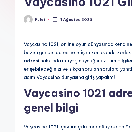
Vaycasino 1021 Gir
ve
çok
daha
Rulet
4 Ağustos 2025
Posted
by
fazlası!
Vaycasino 1021, online oyun dünyasında kendine
bazen güncel adresine erişim konusunda zorluk y
adresi
hakkında ihtiyaç duyduğunuz tüm bilgiler
erişebileceğinizi ve sıkça sorulan sorulara yanı
adım Vaycasino dünyasına giriş yapalım!
Vaycasino 1021 adre
genel bilgi
Vaycasino 1021, çevrimiçi kumar dünyasında önem