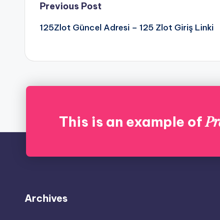
Post
Previous Post
125Zlot Güncel Adresi – 125 Zlot Giriş Linki
navigation
Pr
This is an example of
Archives