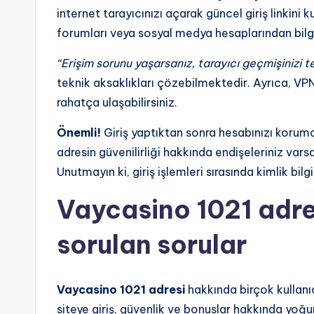
internet tarayıcınızı açarak güncel giriş linkini k
forumları veya sosyal medya hesaplarından bilgi 
“Erişim sorunu yaşarsanız, tarayıcı geçmişinizi 
teknik aksaklıkları çözebilmektedir. Ayrıca, VPN 
rahatça ulaşabilirsiniz.
Önemli!
Giriş yaptıktan sonra hesabınızı korumak 
adresin güvenilirliği hakkında endişeleriniz vars
Unutmayın ki, giriş işlemleri sırasında kimlik bilg
Vaycasino 1021 adresi
sorulan sorular
Vaycasino 1021 adresi
hakkında birçok kullanıc
siteye giriş, güvenlik ve bonuslar hakkında yoğu