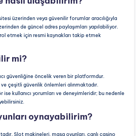
e nasıl ulaşabilirim?
itesi üzerinden veya güvenilir forumlar aracılığıyla
zerinden de güncel adres paylaşımları yapılabiliyor.
rol etmek için resmi kaynakları takip etmek
lir mi?
ıcı güvenliğine öncelik veren bir platformdur.
ta ve çeşitli güvenlik önlemleri alınmaktadır.
ör ise kullanıcı yorumları ve deneyimleridir; bu nedenle
bilirsiniz.
unları oynayabilirim?
adır. Slot makineleri, masa oyunları, canlı casino