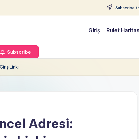
Subscribe to
Giriş
Rulet Harita
Subscribe
riş Linki
cel Adresi: