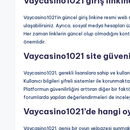
Vaycasino1021 giriş linkin
Vaycasino1021’in güncel giriş linkine resmi web s
ulaşabilirsiniz. Ayrıca, sosyal medya hesapları ü
Her zaman linklerin güncel olup olmadığını kont
önemlidir.
Vaycasino1021 site güveni
Vaycasino1021, gerekli lisanslara sahip ve kullan
Kullanıcı bilgileri şifreli sistemler ile korunmak
Platformun güvenilirliğini arttıran diğer bir fakt
forumlarda yapılan değerlendirmeleri de inceleye
Vaycasino1021’de hangi oy
Vaycasino1021, geniş bir oyun yelpazesi sunmakt