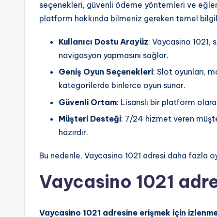
seçenekleri, güvenli ödeme yöntemleri ve eğlen
platform hakkında bilmeniz gereken temel bilgil
Kullanıcı Dostu Arayüz
: Vaycasino 1021, s
navigasyon yapmasını sağlar.
Geniş Oyun Seçenekleri
: Slot oyunları, m
kategorilerde binlerce oyun sunar.
Güvenli Ortam
: Lisanslı bir platform olar
Müşteri Desteği
: 7/24 hizmet veren müşte
hazırdır.
Bu nedenle, Vaycasino 1021 adresi daha fazla o
Vaycasino 1021 adresi
Vaycasino 1021 adresine erişmek için izlenme