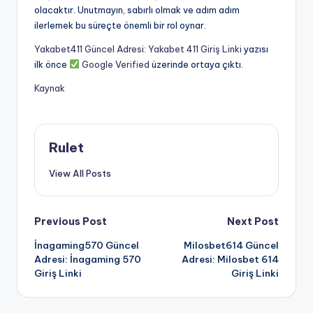
olacaktır. Unutmayın, sabırlı olmak ve adım adım
ilerlemek bu süreçte önemli bir rol oynar.
Yakabet411 Güncel Adresi: Yakabet 411 Giriş Linki
yazısı
ilk önce
Google Verified
üzerinde ortaya çıktı.
Kaynak
Rulet
View All Posts
Post
Previous Post
Next Post
İnagaming570 Güncel
Milosbet614 Güncel
navigation
Adresi: İnagaming 570
Adresi: Milosbet 614
Giriş Linki
Giriş Linki