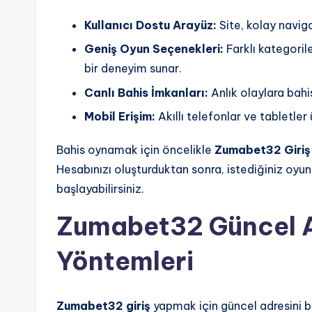
Kullanıcı Dostu Arayüz:
Site, kolay naviga
Geniş Oyun Seçenekleri:
Farklı kategoril
bir deneyim sunar.
Canlı Bahis İmkanları:
Anlık olaylara bahi
Mobil Erişim:
Akıllı telefonlar ve tabletl
Bahis oynamak için öncelikle
Zumabet32 Giriş
Hesabınızı oluşturduktan sonra, istediğiniz oyu
başlayabilirsiniz.
Zumabet32 Güncel A
Yöntemleri
Zumabet32 giriş
yapmak için güncel adresini bul