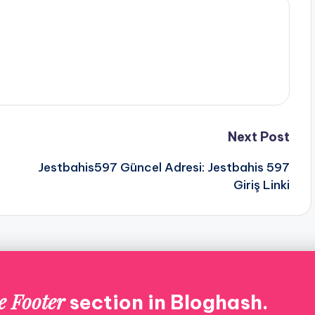
Next Post
Jestbahis597 Güncel Adresi: Jestbahis 597
Giriş Linki
e Footer
section in Bloghash.