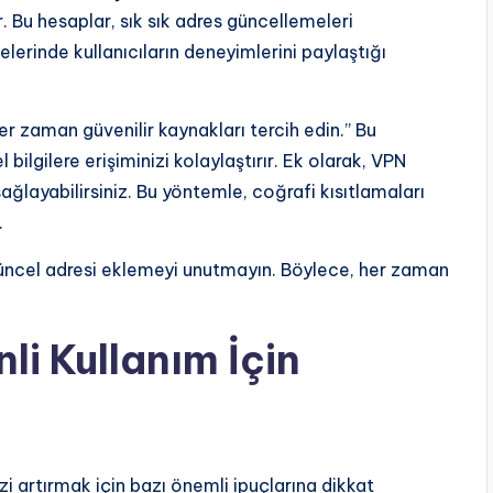
 Bu hesaplar, sık sık adres güncellemeleri
telerinde kullanıcıların deneyimlerini paylaştığı
er zaman güvenilir kaynakları tercih edin.” Bu
bilgilere erişiminizi kolaylaştırır. Ek olarak, VPN
sağlayabilirsiniz. Bu yöntemle, coğrafi kısıtlamaları
.
e güncel adresi eklemeyi unutmayın. Böylece, her zaman
i Kullanım İçin
izi artırmak için bazı önemli ipuçlarına dikkat