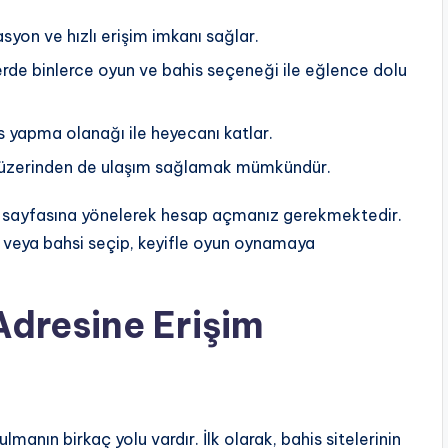
syon ve hızlı erişim imkanı sağlar.
erde binlerce oyun ve bahis seçeneği ile eğlence dolu
s yapma olanağı ile heyecanı katlar.
er üzerinden de ulaşım sağlamak mümkündür.
sayfasına yönelerek hesap açmanız gerekmektedir.
n veya bahsi seçip, keyifle oyun oynamaya
dresine Erişim
manın birkaç yolu vardır. İlk olarak, bahis sitelerinin