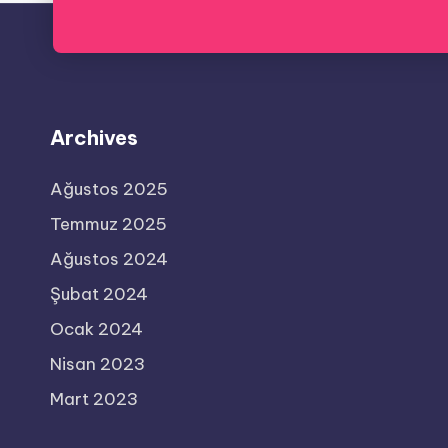
Archives
Ağustos 2025
Temmuz 2025
Ağustos 2024
Şubat 2024
Ocak 2024
Nisan 2023
Mart 2023