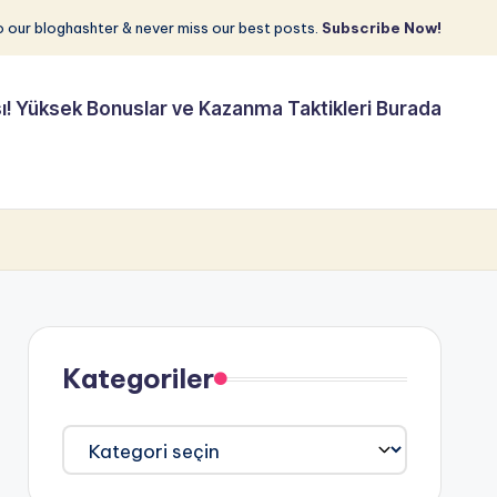
 our bloghashter & never miss our best posts.
Subscribe Now!
sı! Yüksek Bonuslar ve Kazanma Taktikleri Burada
Kategoriler
Kategoriler