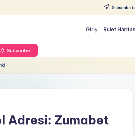
Subscribe to
Giriş
Rulet Harita
Subscribe
nki
 Adresi: Zumabet