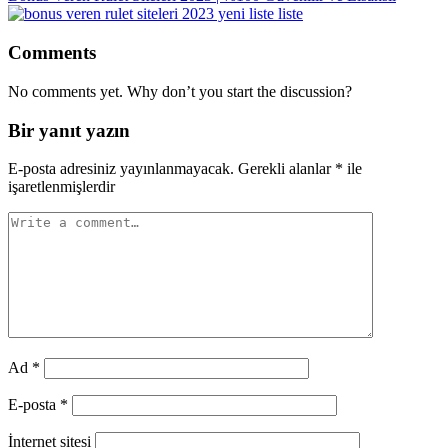
Comments
No comments yet. Why don’t you start the discussion?
Bir yanıt yazın
E-posta adresiniz yayınlanmayacak.
Gerekli alanlar
*
ile
işaretlenmişlerdir
Ad
*
E-posta
*
İnternet sitesi