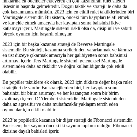
miktarına ek ödemeler ekleyerek en çok kazandıran rulet siteleri
listesinin başında gelmektedir. Doğru taktik ve strateji ile daha da
çok kazanmanız mümkün. 2023 için en etkili rulet taktiklerinden biri
Martingale sistemidir. Bu sistem, önceki tüm kayıpları telafi etmek
ve kar elde etmek amacıyla her kayıptan sonra bahsinizi ikiye
katlamayı içerir. Martingale sistemi riskli olsa da, disiplinli ve sabırlı
birçok oyuncu için başarılı olmuştur.
2023 için bir başka kazanan strateji de Reverse Martingale
sistemidir. Bu strateji, kazanma serilerinden yararlanmak ve kârınızı
en üst düzeye çıkarmak amacıyla her galibiyetten sonra bahsinizi
artırmayı içerir. Ters Martingale sistemi, geleneksel Martingale
sisteminden daha az risklidir ve doğru kullanıldığında çok etkili
olabilir.
Bu popüler taktiklere ek olarak, 2023 için dikkate değer başka rulet
stratejileri de vardır. Bu stratejilerden biri, her kayıptan sonra
bahsinizi bir birim artırmayı ve her kazançtan sonra bir birim
azaltmayı içeren D’Alembert sistemidir. Martingale sisteminden
daha az agresiftir ve daha muhafazakâr yaklaşım tercih eden
oyuncular için etkili olabilir.
2023’te popülerlik kazanan bir diğer strateji de Fibonacci sistemidir.
Bu sistem, her sayının önceki iki sayının toplamı olduğu Fibonacci
dizisine dayalı bahisleri içerir.