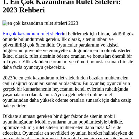
1. En Çok Kazandıran Rulet Siteleri:
2023 Rehberi
En çok kazandıran rulet siteleri
ni belirlemek için birkaç faktörü göz
önünde bulundurmak gerekir. İlk olarak, sitenin itibarı ve
güvenilirliği çok önemlidir. Oyuncular paralarının ve kişisel
bilgilerinin güvende ve emniyette olduğundan emin olmak isterler.
İkinci olarak, rulet sitesinin ödeme oranları ve bonusları önemli bir
rol oynar. Yüksek ödeme oranları ve cömert bonuslar sunan bir site
daha fazla oyuncuyu çekecektir.
2023’te en çok kazandıran rulet sitelerinden bazıları muhtemelen
canlı dağıtıcı oyunları sunanlar olacaktır. Bu oyunlar, oyuncuların
gerçek bir kumarhanenin heyecanını kendi evlerinin rahatlığında
yaşamalarına olanak tanır. Ayrıca geleneksel online rulet
oyunlarından daha yüksek ödeme oranları sunarak için daha cazip
hale gelirler.
Dikkate alınması gereken bir diğer faktör de sitenin mobil
uyumluluğudur. Mobil oyunların artan popülaritesiyle birlikte,
optimize edilmiş rulet siteleri muhtemelen daha fazla kâr elde
edecektir. Oyuncular en sevdikleri oyunları hareket halindeyken de
oynayabilmek ister. Sorunsuz bir mobil deneyim sunan site önemli