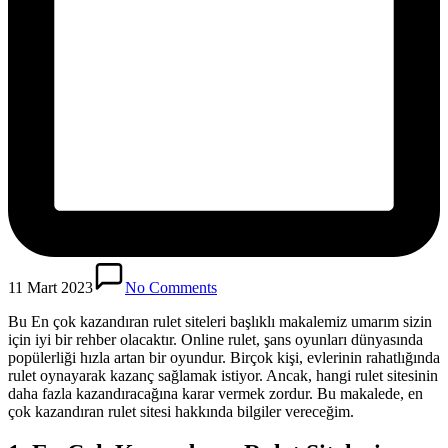
11 Mart 2023
No Comments
Bu En çok kazandıran rulet siteleri başlıklı makalemiz umarım sizin
için iyi bir rehber olacaktır. Online rulet, şans oyunları dünyasında
popülerliği hızla artan bir oyundur. Birçok kişi, evlerinin rahatlığında
rulet oynayarak kazanç sağlamak istiyor. Ancak, hangi rulet sitesinin
daha fazla kazandıracağına karar vermek zordur. Bu makalede, en
çok kazandıran rulet sitesi hakkında bilgiler vereceğim.