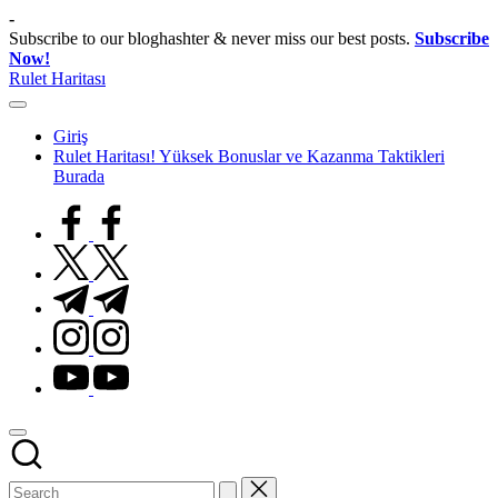
Skip
-
to
Subscribe to our bloghashter & never miss our best posts.
Subscribe
content
Now!
Rulet Haritası
Rulet
hakkında
Giriş
bilmeniz
Rulet Haritası! Yüksek Bonuslar ve Kazanma Taktikleri
gereken
Burada
her
şey
facebook.com
burada!
Kazanma
twitter.com
yöntemleri,
algoritmalar,
t.me
stratejiler
ve
instagram.com
çok
daha
youtube.com
fazlası!