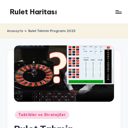
Rulet Haritası
Skip
to
Rulet
content
hakkında
Anasayfa
»
Rulet Tahmin Programı 2023
bilmeniz
gereken
her
şey
burada!
Kazanma
yöntemleri,
algoritmalar,
stratejiler
ve
çok
daha
fazlası!
Posted
Taktikler ve Stratejiler
in