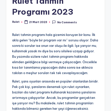
Rulet Tahmin
Programı 2023
Rulet
21 Mart 2023
No Comments
Posted
by
Rulet tahmin programı hala gizemini koruyan bir konu. İlk
akla gelen “böyle bir program var mı” sorusu oluyor. Daha
sonra ki sorular ise onun var oluşu ile ilgili. İşe yarıyor mu,
kullanmak yasak mı diye bu soru silsilesi uzayıp gidiyor.
Bu yazımda sizlere rulet tahmin programı hakkında
elimden geldiğince bilgi vermeye çalışacağım. Öncelikle
kısa bir tanımlama yapacağım daha sonra ise aklınıza
takılan o meşhur soruları tek tek cevaplayacağım.
Rulet, şans oyunları arasında en popüler olanlardan biridir.
Pek çok kişi, şanslarını denemek için rulet oynarken,
bazıları da rulet programı kullanarak kazanma şanslarını
artırmaya çalışıyorlar. Ancak, bu programlar gerçekten
işe yarıyor mu? Bu makalede, rulet tahmin programları
hakkında bilmeniz gereken her şeyi öğreneceksiniz.