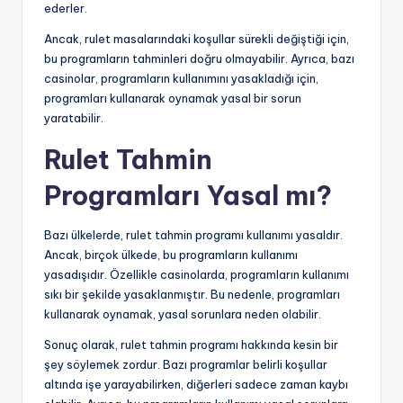
ederler.
Ancak, rulet masalarındaki koşullar sürekli değiştiği için,
bu programların tahminleri doğru olmayabilir. Ayrıca, bazı
casinolar, programların kullanımını yasakladığı için,
programları kullanarak oynamak yasal bir sorun
yaratabilir.
Rulet Tahmin
Programları Yasal mı?
Bazı ülkelerde, rulet tahmin programı kullanımı yasaldır.
Ancak, birçok ülkede, bu programların kullanımı
yasadışıdır. Özellikle casinolarda, programların kullanımı
sıkı bir şekilde yasaklanmıştır. Bu nedenle, programları
kullanarak oynamak, yasal sorunlara neden olabilir.
Sonuç olarak, rulet tahmin programı hakkında kesin bir
şey söylemek zordur. Bazı programlar belirli koşullar
altında işe yarayabilirken, diğerleri sadece zaman kaybı