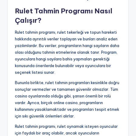
Rulet Tahmin Programı Nasıl
Çalışır?
Rulet tahmin programı, rulet tekerleği ve topun hareketi
hakkında ayrıntılı veriler toplayan ve bunları analiz eden
yazılımlardır. Bu veriler, programların hangi sayıların daha
olası olduğunu tahmin etmelerine olanak tanır. Program,
oyunculara hangi sayılara bahis yapmaları gerektiği
konusunda önerilerde bulunabilir veya oyunculara bir
seçenek listesi sunar.
Bununla birlikte, rulet tahmin programları kesinlikle doğru
sonuçlar vermezler ve tamamen güvenilir olmazlar. Tüm
casino oyunlarında olduğu gibi, şansın önemli bir rolü
vardır. Ayrıca, birçok online casino, programların
kullanımını yasaklamaktadır ve programları tespit etmek
için sıkı güvenlik önlemleri alırlar.
Rulet tahmin programı, rulet oynamak isteyen oyuncular
için faydalı bir araç olabilir, ancak oyuncuların