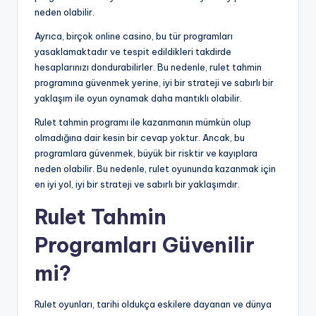
neden olabilir.
Ayrıca, birçok online casino, bu tür programları
yasaklamaktadır ve tespit edildikleri takdirde
hesaplarınızı dondurabilirler. Bu nedenle, rulet tahmin
programına güvenmek yerine, iyi bir strateji ve sabırlı bir
yaklaşım ile oyun oynamak daha mantıklı olabilir.
Rulet tahmin programı ile kazanmanın mümkün olup
olmadığına dair kesin bir cevap yoktur. Ancak, bu
programlara güvenmek, büyük bir risktir ve kayıplara
neden olabilir. Bu nedenle, rulet oyununda kazanmak için
en iyi yol, iyi bir strateji ve sabırlı bir yaklaşımdır.
Rulet Tahmin
Programları Güvenilir
mi?
Rulet oyunları, tarihi oldukça eskilere dayanan ve dünya