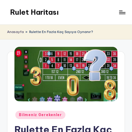
Rulet Haritası
Skip
to
Rulet
content
hakkında
Anasayfa
»
Rulette En Fazla Kaç Sayıya Oynanır?
bilmeniz
gereken
her
şey
burada!
Kazanma
yöntemleri,
algoritmalar,
stratejiler
ve
çok
daha
Posted
Bilmeniz Gerekenler
fazlası!
in
Rulette En Fazla Kaç