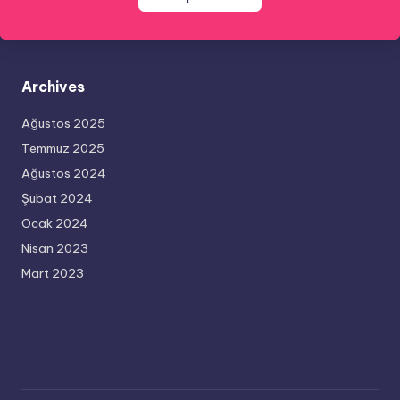
Archives
Ağustos 2025
Temmuz 2025
Ağustos 2024
Şubat 2024
Ocak 2024
Nisan 2023
Mart 2023