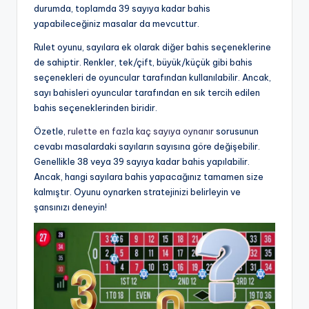
durumda, toplamda 39 sayıya kadar bahis
yapabileceğiniz masalar da mevcuttur.
Rulet oyunu, sayılara ek olarak diğer bahis seçeneklerine
de sahiptir. Renkler, tek/çift, büyük/küçük gibi bahis
seçenekleri de oyuncular tarafından kullanılabilir. Ancak,
sayı bahisleri oyuncular tarafından en sık tercih edilen
bahis seçeneklerinden biridir.
Özetle,
rulette en fazla kaç sayıya oynanır
sorusunun
cevabı masalardaki sayıların sayısına göre değişebilir.
Genellikle 38 veya 39 sayıya kadar bahis yapılabilir.
Ancak, hangi sayılara bahis yapacağınız tamamen size
kalmıştır. Oyunu oynarken stratejinizi belirleyin ve
şansınızı deneyin!