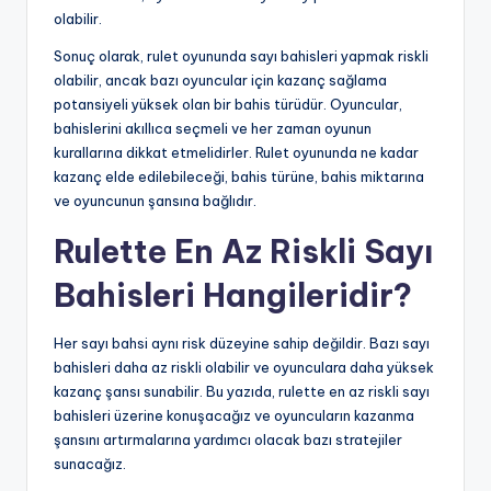
olabilir.
Sonuç olarak, rulet oyununda sayı bahisleri yapmak riskli
olabilir, ancak bazı oyuncular için kazanç sağlama
potansiyeli yüksek olan bir bahis türüdür. Oyuncular,
bahislerini akıllıca seçmeli ve her zaman oyunun
kurallarına dikkat etmelidirler. Rulet oyununda ne kadar
kazanç elde edilebileceği, bahis türüne, bahis miktarına
ve oyuncunun şansına bağlıdır.
Rulette En Az Riskli Sayı
Bahisleri Hangileridir?
Her sayı bahsi aynı risk düzeyine sahip değildir. Bazı sayı
bahisleri daha az riskli olabilir ve oyunculara daha yüksek
kazanç şansı sunabilir. Bu yazıda, rulette en az riskli sayı
bahisleri üzerine konuşacağız ve oyuncuların kazanma
şansını artırmalarına yardımcı olacak bazı stratejiler
sunacağız.