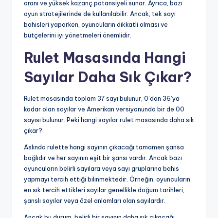
oranı ve yüksek kazanç potansiyeli sunar. Ayrıca, bazı
oyun stratejilerinde de kullanılabilir. Ancak, tek sayı
bahisleri yaparken, oyuncuların dikkatli olması ve
bütçelerini iyi yönetmeleri önemlidir.
Rulet Masasında Hangi
Sayılar Daha Sık Çıkar?
Rulet masasında toplam 37 sayı bulunur, 0’dan 36’ya
kadar olan sayılar ve Amerikan versiyonunda bir de 00
sayısı bulunur. Peki hangi sayılar rulet masasında daha sık
çıkar?
Aslında rulette hangi sayının çıkacağı tamamen şansa
bağlıdır ve her sayının eşit bir şansı vardır. Ancak bazı
oyuncuların belirli sayılara veya sayı gruplarına bahis
yapmayı tercih ettiği bilinmektedir. Örneğin, oyuncuların
en sık tercih ettikleri sayılar genellikle doğum tarihleri,
şanslı sayılar veya özel anlamları olan sayılardır.
Ancak bu durum, belirli bir sayının daha sık çıkacağı