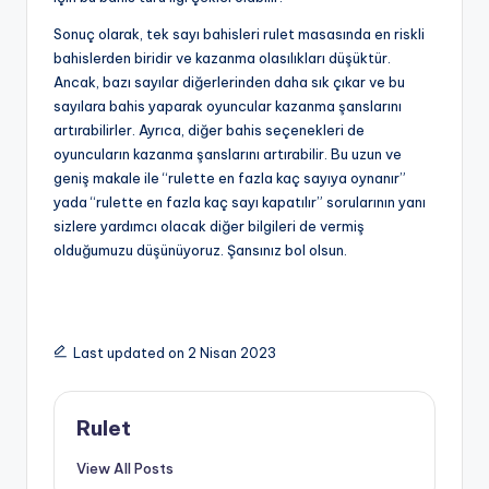
Sonuç olarak, tek sayı bahisleri rulet masasında en riskli
bahislerden biridir ve kazanma olasılıkları düşüktür.
Ancak, bazı sayılar diğerlerinden daha sık çıkar ve bu
sayılara bahis yaparak oyuncular kazanma şanslarını
artırabilirler. Ayrıca, diğer bahis seçenekleri de
oyuncuların kazanma şanslarını artırabilir. Bu uzun ve
geniş makale ile “rulette en fazla kaç sayıya oynanır”
yada “rulette en fazla kaç sayı kapatılır” sorularının yanı
sizlere yardımcı olacak diğer bilgileri de vermiş
olduğumuzu düşünüyoruz. Şansınız bol olsun.
Last updated on 2 Nisan 2023
Rulet
View All Posts