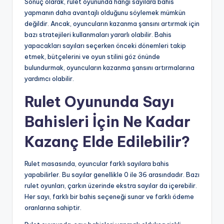
Sonuç olarak, rulet oyununda hangi sayılara bahis
yapmanın daha avantajlı olduğunu söylemek mümkün
değildir. Ancak, oyuncuların kazanma şansını artırmak için
bazı stratejileri kullanmaları yararlı olabilir. Bahis
yapacakları sayıları seçerken önceki dönemleri takip
etmek, bütçelerini ve oyun stilini göz önünde
bulundurmak, oyuncuların kazanma şansını artırmalarına
yardımcı olabilir.
Rulet Oyununda Sayı
Bahisleri İçin Ne Kadar
Kazanç Elde Edilebilir?
Rulet masasında, oyuncular farklı sayılara bahis
yapabilirler. Bu sayılar genellikle 0 ile 36 arasındadır. Bazı
rulet oyunları, çarkın üzerinde ekstra sayılar da içerebilir.
Her sayı, farklı bir bahis seçeneği sunar ve farklı ödeme
oranlarına sahiptir.