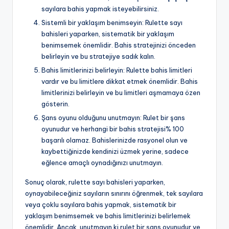
sayılara bahis yapmak isteyebilirsiniz.
Sistemli bir yaklaşım benimseyin: Rulette sayı
bahisleri yaparken, sistematik bir yaklaşım
benimsemek önemlidir. Bahis stratejinizi önceden
belirleyin ve bu stratejiye sadık kalın.
Bahis limitlerinizi belirleyin: Rulette bahis limitleri
vardır ve bu limitlere dikkat etmek önemlidir. Bahis
limitlerinizi belirleyin ve bu limitleri aşmamaya özen
gösterin.
Şans oyunu olduğunu unutmayın: Rulet bir şans
oyunudur ve herhangi bir bahis stratejisi% 100
başarılı olamaz. Bahislerinizde rasyonel olun ve
kaybettiğinizde kendinizi üzmek yerine, sadece
eğlence amaçlı oynadığınızı unutmayın.
Sonuç olarak, rulette sayı bahisleri yaparken,
oynayabileceğiniz sayıların sınırını öğrenmek, tek sayılara
veya çoklu sayılara bahis yapmak, sistematik bir
yaklaşım benimsemek ve bahis limitlerinizi belirlemek
önemlidir. Ancak, unutmayın ki rulet bir şans oyunudur ve