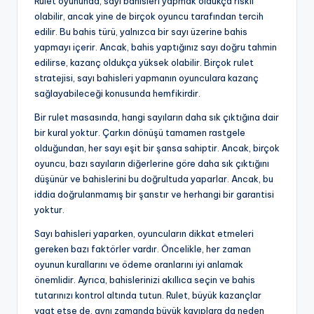
Rulet oyununda, sayı bahisleri yapmak oldukça riskli
olabilir, ancak yine de birçok oyuncu tarafından tercih
edilir. Bu bahis türü, yalnızca bir sayı üzerine bahis
yapmayı içerir. Ancak, bahis yaptığınız sayı doğru tahmin
edilirse, kazanç oldukça yüksek olabilir. Birçok rulet
stratejisi, sayı bahisleri yapmanın oyunculara kazanç
sağlayabileceği konusunda hemfikirdir.
Bir rulet masasında, hangi sayıların daha sık çıktığına dair
bir kural yoktur. Çarkın dönüşü tamamen rastgele
olduğundan, her sayı eşit bir şansa sahiptir. Ancak, birçok
oyuncu, bazı sayıların diğerlerine göre daha sık çıktığını
düşünür ve bahislerini bu doğrultuda yaparlar. Ancak, bu
iddia doğrulanmamış bir şanstır ve herhangi bir garantisi
yoktur.
Sayı bahisleri yaparken, oyuncuların dikkat etmeleri
gereken bazı faktörler vardır. Öncelikle, her zaman
oyunun kurallarını ve ödeme oranlarını iyi anlamak
önemlidir. Ayrıca, bahislerinizi akıllıca seçin ve bahis
tutarınızı kontrol altında tutun. Rulet, büyük kazançlar
vaat etse de, aynı zamanda büyük kayıplara da neden